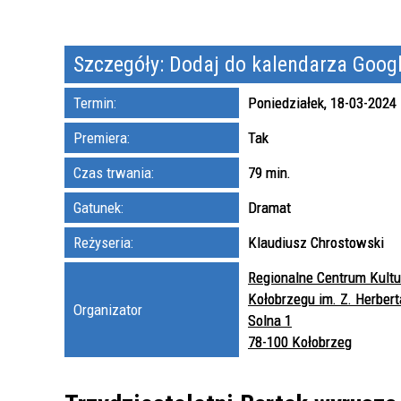
ST
G
GO
N-LINE
Szczegóły:
Dodaj do kalendarza Goog
ESZKAŃCA
Termin:
Poniedziałek, 18-03-2024
ARTA
Premiera:
Tak
LA
Czas trwania:
79 min.
ARTA
Gatunek:
Dramat
Reżyseria:
Klaudiusz Chrostowski
EGO
Regionalne Centrum Kultu
Kołobrzegu im. Z. Herbert
Organizator
Solna 1
78-100 Kołobrzeg