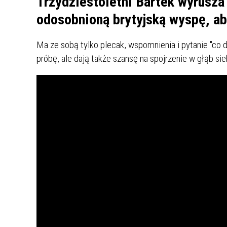
Trzydziestoletni Bartek wyrusza
odosobnioną brytyjską wyspę, ab
Ma ze sobą tylko plecak, wspomnienia i pytanie "co da
próbę, ale dają także szansę na spojrzenie w głąb si