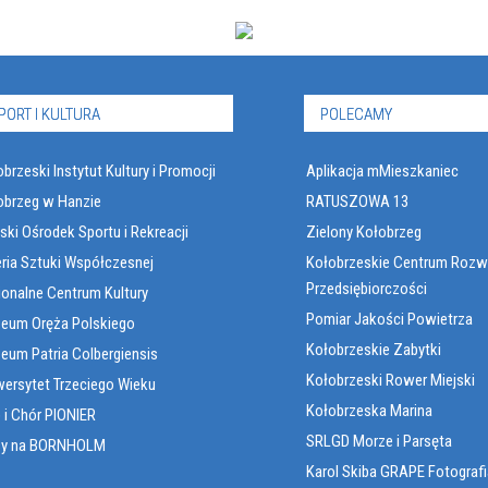
PORT I KULTURA
POLECAMY
brzeski Instytut Kultury i Promocji
Aplikacja mMieszkaniec
obrzeg w Hanzie
RATUSZOWA 13
ski Ośrodek Sportu i Rekreacji
Zielony Kołobrzeg
eria Sztuki Współczesnej
Kołobrzeskie Centrum Rozw
Przedsiębiorczości
ionalne Centrum Kultury
Pomiar Jakości Powietrza
eum Oręża Polskiego
Kołobrzeskie Zabytki
eum Patria Colbergiensis
Kołobrzeski Rower Miejski
wersytet Trzeciego Wieku
Kołobrzeska Marina
 i Chór PIONIER
SRLGD Morze i Parsęta
sy na BORNHOLM
Karol Skiba GRAPE Fotografi