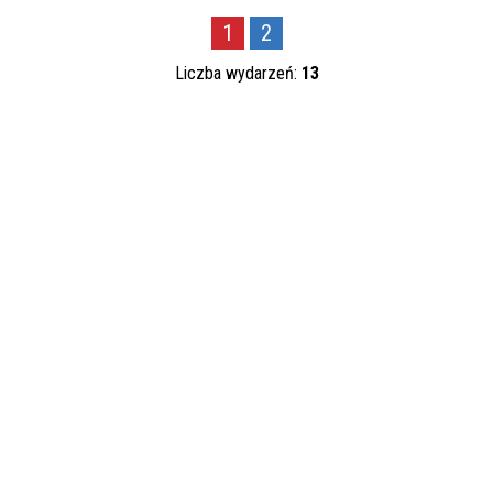
Trwające w zakresie
1
2
—
Liczba wydarzeń:
13
Miejsce
Organizator
Promowane