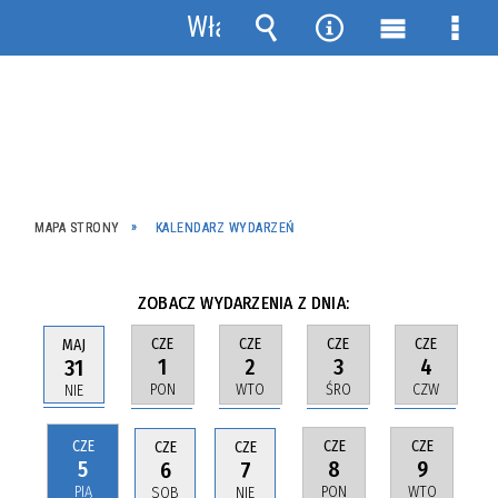
Włącz
powiadomienia
Wyszukiwarka
Narzędzia
Menu
Men
główne
szcz
MAPA STRONY
KALENDARZ WYDARZEŃ
ZOBACZ WYDARZENIA Z DNIA:
CZE
CZE
CZE
CZE
MAJ
1
2
3
4
31
PON
WTO
ŚRO
CZW
NIE
CZE
CZE
CZE
CZE
CZE
5
8
9
6
7
PIĄ
PON
WTO
SOB
NIE