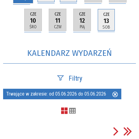
CZE
CZE
CZE
CZE
10
11
12
13
ŚRO
CZW
PIĄ
SOB
KALENDARZ WYDARZEŃ
Filtry
Trwające w zakresie:
od 05.06.2026 do 05.06.2026
Usuń
Szukana fraza
ten
filtr
Kategoria