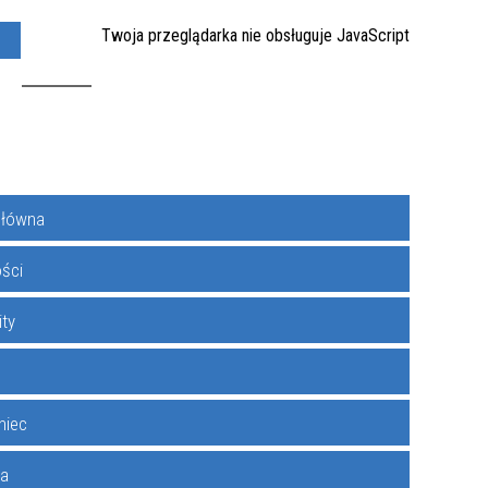
Twoja przeglądarka nie obsługuje JavaScript
Y
KONTAKT
główna
1
ości
ity
niec
ka