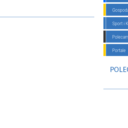
Gospod
Sport i 
WSZYSTKIE WYDA
Poleca
Portale
POLE