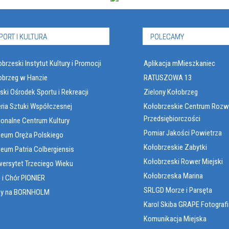
PORT I KULTURA
POLECAMY
brzeski Instytut Kultury i Promocji
Aplikacja mMieszkaniec
obrzeg w Hanzie
RATUSZOWA 13
ski Ośrodek Sportu i Rekreacji
Zielony Kołobrzeg
eria Sztuki Współczesnej
Kołobrzeskie Centrum Rozw
Przedsiębiorczości
ionalne Centrum Kultury
Pomiar Jakości Powietrza
eum Oręża Polskiego
Kołobrzeskie Zabytki
eum Patria Colbergiensis
Kołobrzeski Rower Miejski
wersytet Trzeciego Wieku
Kołobrzeska Marina
 i Chór PIONIER
SRLGD Morze i Parsęta
sy na BORNHOLM
Karol Skiba GRAPE Fotografi
Komunikacja Miejska