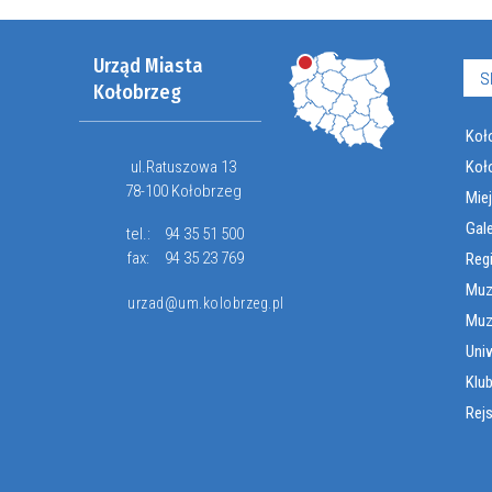
Urząd Miasta
S
Kołobrzeg
Koło
ul.Ratuszowa 13
Koł
78-100 Kołobrzeg
Miej
Gal
tel.:
94 35 51 500
fax:
94 35 23 769
Reg
Muz
urzad@um.kolobrzeg.pl
Muz
Uni
Klub
Rej