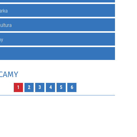
arka
Kultura
RZENIA
my
CAMY
1
2
3
4
5
6