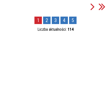
filtr
Data publikacji
1
2
3
4
5
—
Liczba aktualności:
114
Kategoria