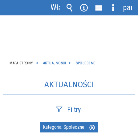
Włącz
pane
powiadomienia
Wyszukiwarka
Narzędzia
Menu
Menu
główne
szczegół
MAPA STRONY
AKTUALNOŚCI
SPOŁECZNE
AKTUALNOŚCI
Filtry
Szukana fraza
Kategoria:
Społeczne
Usuń
ten