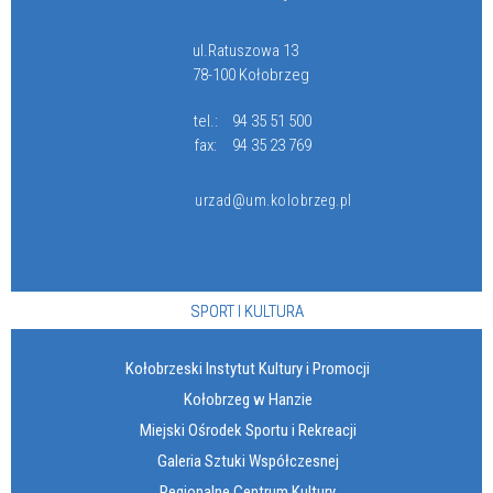
ul.Ratuszowa 13
78-100 Kołobrzeg
tel.:
94 35 51 500
fax:
94 35 23 769
urzad@um.kolobrzeg.pl
SPORT I KULTURA
Kołobrzeski Instytut Kultury i Promocji
Kołobrzeg w Hanzie
Miejski Ośrodek Sportu i Rekreacji
Galeria Sztuki Współczesnej
Regionalne Centrum Kultury