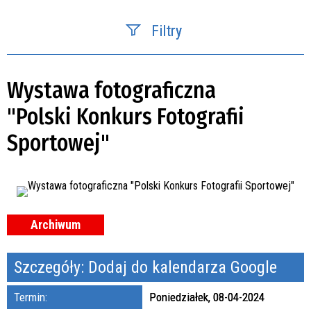
Filtry
Szukana fraza
Wystawa fotograficzna
Kategoria
"Polski Konkurs Fotografii
Sportowej"
Trwające w zakresie
—
Miejsce
Organizator
Archiwum
Promowane
Szczegóły:
Dodaj do kalendarza Google
Termin:
Poniedziałek, 08-04-2024