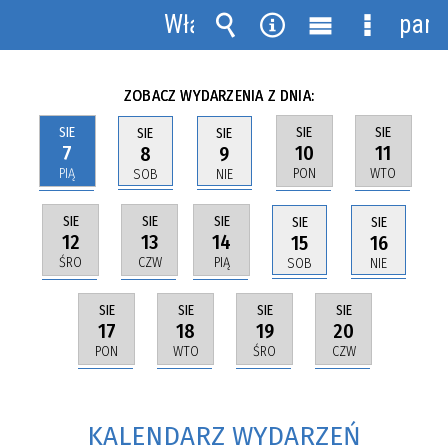
MAPA STRONY
KALENDARZ WYDARZEŃ
Włącz
pane
WYSTAWA FOTOGRAFICZNA "POLSKI KONKURS FOTOGRAFII SPORTOWEJ"
powiadomienia
Wyszukiwarka
Narzędzia
Menu
Menu
główne
szczegół
ZOBACZ WYDARZENIA Z DNIA:
SIE
SIE
SIE
SIE
SIE
7
10
11
8
9
PIĄ
PON
WTO
SOB
NIE
SIE
SIE
SIE
SIE
SIE
12
13
14
15
16
ŚRO
CZW
PIĄ
SOB
NIE
SIE
SIE
SIE
SIE
17
18
19
20
PON
WTO
ŚRO
CZW
KALENDARZ WYDARZEŃ